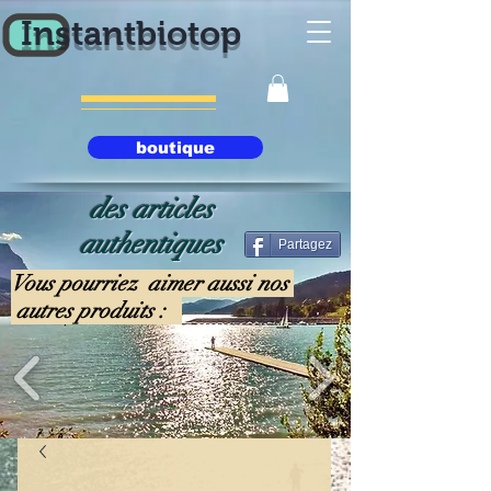
Instantbiotop
boutique
des articles
authentiques
Partagez
Vous pourriez aimer aussi nos
autres produits :