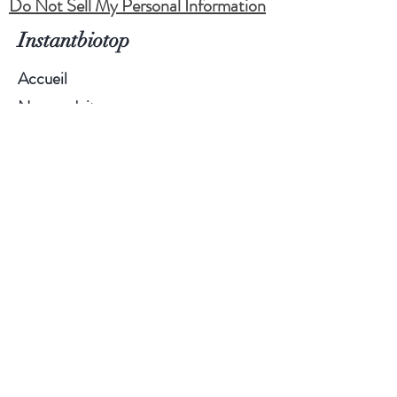
Do Not Sell My Personal Information
Instantbiotop
Accueil
Nos produits
À propos
Blog
Contact
Visitez nos boutiques
Service client :
0492434817
Aide
FAQ