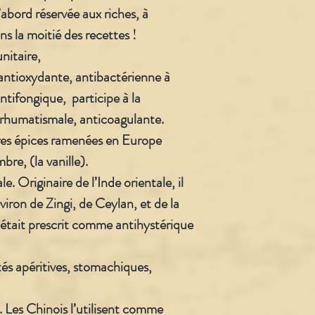
abord réservée aux riches, à
ns la moitié des recettes !
nitaire,
 antioxydante, antibactérienne à
antifongique, participe à la
irhumatismale, anticoagulante.
ières épices ramenées en Europe
re, (la vanille).
le. Originaire de l’Inde orientale, il
viron de Zingi, de Ceylan, et de la
tait prescrit comme antihystérique
tés apéritives, stomachiques,
. Les Chinois l’utilisent comme