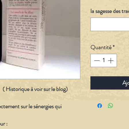
la sagesse des tra
Quantité
*
Aj
storique à voir sur le blog)
ectement sur le sénergies qui
ur :