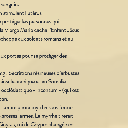
e sanguin.
n stimulant l’utérus
de protéger les personnes qui
e la Vierge Marie cacha l’Enfant Jésus
 échappe aux soldats romains et au
ux portes pour se protéger des
 : Sécrétions résineuses d’arbustes
ninsule arabique et en Somalie.
 ecclésiastique « incensum » (qui est
iban.
le commiphora myrrha sous forme
 grosses larmes. La myrrhe tirerait
Cinyras, roi de Chypre changée en