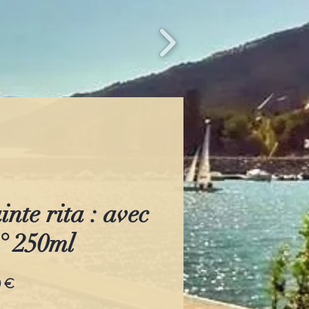
inte rita : avec
4° 250ml
Prix
0 €
promotionnel