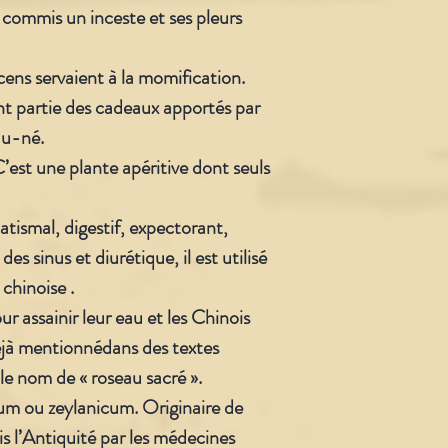
r commis un inceste et ses pleurs
cens servaient à la momification.
ent partie des cadeaux apportés par
au-né.
est une plante apéritive dont seuls
tismal, digestif, expectorant,
s sinus et diurétique, il est utilisé
chinoise .
ur assainir leur eau et les Chinois
 déjà mentionnédans des textes
 le nom de « roseau sacré ».
 ou zeylanicum. Originaire de
is l’Antiquité par les médecines