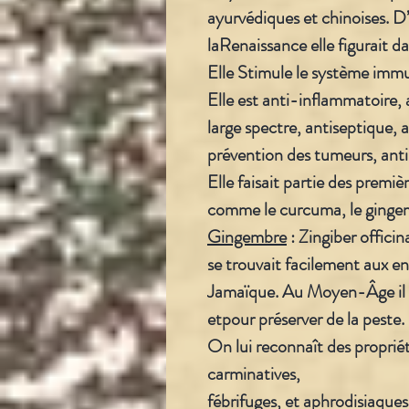
ayurvédiques et chinoises. D’
laRenaissance elle figurait da
Elle Stimule le système immu
Elle est anti-inflammatoire,
large spectre, antiseptique, 
prévention des tumeurs, ant
Elle faisait partie des prem
comme le curcuma, le gingemb
Gingembre
: Zingiber officina
se trouvait facilement aux en
Jamaïque. Au Moyen-Âge il é
etpour préserver de la peste.
On lui reconnaît des proprié
carminatives,
fébrifuges, et aphrodisiaques