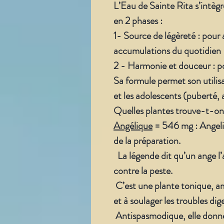
L’Eau de Sainte Rita s’intè
en 2 phases :
1- Source de légèreté : pour 
accumulations du quotidien
2 - Harmonie et douceur : po
Sa formule permet son utilisa
et les adolescents (puberté, a
Quelles plantes trouve-t-on 
Angélique
= 546 mg : Angelic
de la préparation.
La légende dit qu’un ange l
contre la peste.
C’est une plante tonique, amè
et à soulager les troubles dige
Antispasmodique, elle donne 