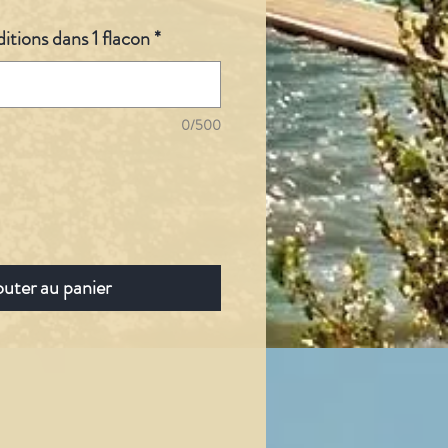
ditions dans 1 flacon
*
0/500
outer au panier