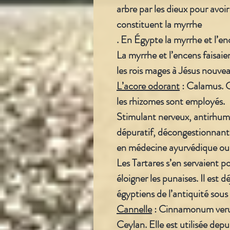
arbre par les dieux pour avoi
constituent la myrrhe
. En Égypte la myrrhe et l’en
La myrrhe et l’encens faisai
les rois mages à Jésus nouve
L’acore odorant
:
Calamus. C’
les rhizomes sont employés.
Stimulant nerveux, antirhuma
dépuratif, décongestionnant de
en médecine ayurvédique ou 
Les Tartares s’en servaient po
éloigner les punaises. Il est
égyptiens de l’antiquité sous
Cannelle
: Cinnamonum verum
Ceylan. Elle est utilisée depu