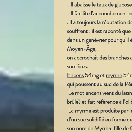
. Il abaisse le taux de glucos
. Il facilite l’accouchement e
. Il a toujours la réputation 
souffrent : il est raconté qu
dans un genévrier pour qu’il
Moyen-Âge,
on accrochait des branches a
sorcières.
Encens
54mg et
myrrhe
54mg
qui poussent au sud de la Pé
Le mot encens vient du latin
brûlé) et fait référence à l’ol
La myrrhe est produite par 
d’un suc solidifié en forme de
son nom de Myrrha, fille de 