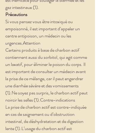
est inefficace pour soulager la diarrhée et les 
gaz intestinaux (1).
Précautions
Si vous pensez vous être intoxiqué ou 
empoisonné, il est important d’appeler un 
centre antipoison, un médecin ou les 
urgences.Attention
Certains produits à base de charbon actif 
contiennent aussi du sorbitol, qui agit comme 
un laxatif, pour éliminer le poison du corps. Il 
est important de consulter un médecin avant 
la prise de ce mélange, car il peut engendrer 
une diarrhée sévère et des vomissements 
(1).Ne soyez pas surpris, le charbon actif peut 
noircir les selles (1).Contre-indications
La prise de charbon actif est contre-indiquée 
en cas de saignement ou d’obstruction 
intestinal, de déshydratation et de digestion 
lente (1).L’usage du charbon actif est 